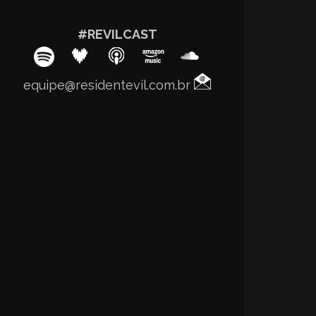
#REVILCAST
equipe@residentevil.com.br