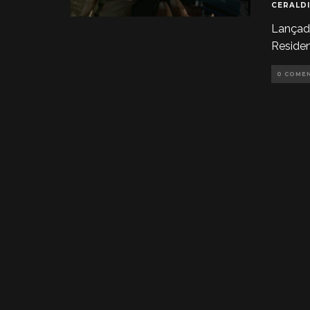
CERALDI
Lançado
Residen
0 COME