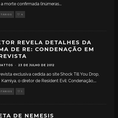
 e a morte confirmada (inúmeras
...
NTÁRIOS
4
ETOR REVELA DETALHES DA
MA DE RE: CONDENAÇÃO EM
REVISTA
MATTOS
·
23 DE JULHO DE 2012
evista exclusiva cedida ao site Shock Till You Drop,
Kamiya, o diretor de Resident Evil: Condenação,
...
NTÁRIOS
1
ETA DE NEMESIS