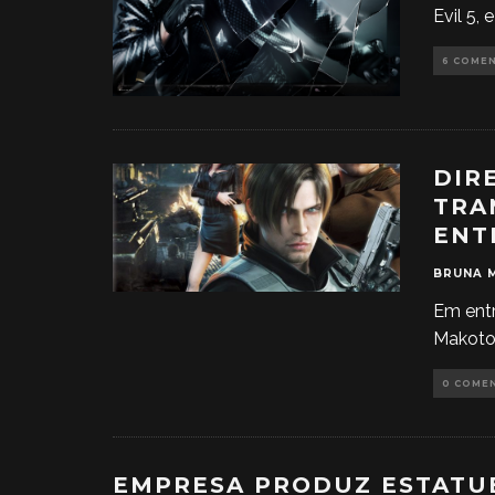
Evil 5,
6 COME
DIR
TRA
ENT
BRUNA 
Em entr
Makoto 
0 COME
EMPRESA PRODUZ ESTATU