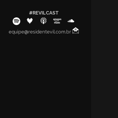
#REVILCAST
equipe@residentevil.com.br