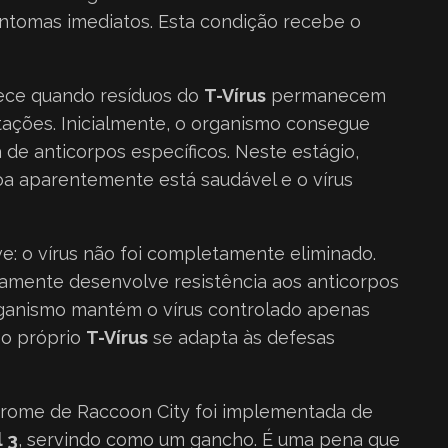
tomas imediatos. Esta condição recebe o
tece quando resíduos do
T-Vírus
permanecem
ações. Inicialmente, o organismo consegue
 de anticorpos específicos. Neste estágio,
oa aparentemente está saudável e o vírus
e: o vírus não foi completamente eliminado.
amente desenvolve resistência aos anticorpos
rganismo mantém o vírus controlado apenas
o próprio
T-Vírus
se adapta às defesas
índrome de Raccoon City foi implementada de
l 3
, servindo como um gancho. É uma pena que