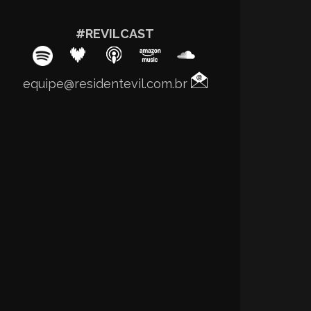
#REVILCAST
equipe@residentevil.com.br