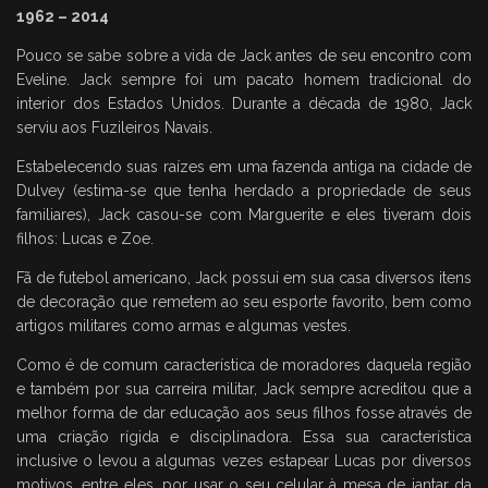
1962 – 2014
Pouco se sabe sobre a vida de Jack antes de seu encontro com
Eveline. Jack sempre foi um pacato homem tradicional do
interior dos Estados Unidos. Durante a década de 1980, Jack
serviu aos Fuzileiros Navais.
Estabelecendo suas raízes em uma fazenda antiga na cidade de
Dulvey (estima-se que tenha herdado a propriedade de seus
familiares), Jack casou-se com Marguerite e eles tiveram dois
filhos: Lucas e Zoe.
Fã de futebol americano, Jack possui em sua casa diversos itens
de decoração que remetem ao seu esporte favorito, bem como
artigos militares como armas e algumas vestes.
Como é de comum característica de moradores daquela região
e também por sua carreira militar, Jack sempre acreditou que a
melhor forma de dar educação aos seus filhos fosse através de
uma criação rígida e disciplinadora. Essa sua característica
inclusive o levou a algumas vezes estapear Lucas por diversos
motivos, entre eles, por usar o seu celular à mesa de jantar da