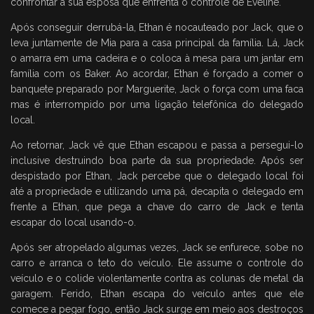
confrontar a sua esposa que enfrenta o controle de Eveline.
Após conseguir derrubá-la, Ethan é nocauteado por Jack, que o
leva juntamente de Mia para a casa principal da família. Lá, Jack
o amarra em uma cadeira e o coloca à mesa para um jantar em
família com os Baker. Ao acordar, Ethan é forçado a comer o
banquete preparado por Marguerite, Jack o força com uma faca
mas é interrompido por uma ligação telefônica do delegado
local.
Ao retornar, Jack vê que Ethan escapou e passa a persegui-lo
inclusive destruindo boa parte da sua propriedade. Após ser
despistado por Ethan, Jack percebe que o delegado local foi
até a propriedade e utilizando uma pá, decapita o delegado em
frente a Ethan, que pega a chave do carro de Jack e tenta
escapar do local usando-o.
Após ser atropelado algumas vezes, Jack se enfurece, sobe no
carro e arranca o teto do veículo. Ele assume o controle do
veículo e o colide violentamente contra as colunas de metal da
garagem. Ferido, Ethan escapa do veículo antes que ele
comece a pegar fogo, então Jack surge em meio aos destroços