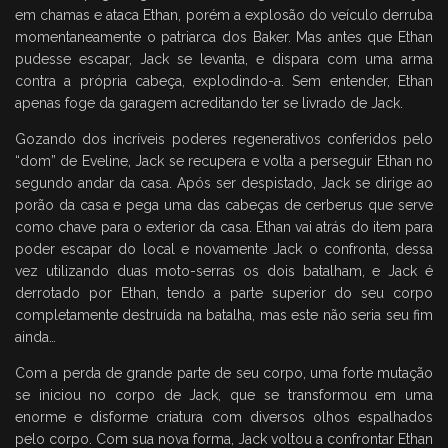
em chamas e ataca Ethan, porém a explosão do veículo derruba
momentaneamente o patriarca dos Baker. Mas antes que Ethan
pudesse escapar, Jack se levanta, e dispara com uma arma
contra a própria cabeça, explodindo-a. Sem entender, Ethan
apenas foge da garagem acreditando ter se livrado de Jack.
Gozando dos incríveis poderes regenerativos conferidos pelo
“dom” de Eveline, Jack se recupera e volta a perseguir Ethan no
segundo andar da casa. Após ser despistado, Jack se dirige ao
porão da casa e pega uma das cabeças de cerberus que serve
como chave para o exterior da casa. Ethan vai atrás do item para
poder escapar do local e novamente Jack o confronta, dessa
vez utilizando duas moto-serras os dois batalham, e Jack é
derrotado por Ethan, tendo a parte superior do seu corpo
completamente destruída na batalha, mas este não seria seu fim
ainda…
Com a perda de grande parte de seu corpo, uma forte mutação
se iniciou no corpo de Jack, que se transformou em uma
enorme e disforme criatura com diversos olhos espalhados
pelo corpo. Com sua nova forma, Jack voltou a confrontar Ethan