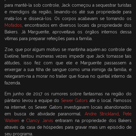
para mantê-la sob controle, Jack começou a sequestrar turistas
e mendigos da região, levando-os até sua propriedade para
matá-los e dissecá-los. Os corpos acabavam se tornando os
Mofados
, encontrados em diversos locais da propriedade dos
Bakers. Já Marguerite, aproveitava os órgãos internos dessa
vítimas para preparar refeições para a família.
Zoe, que por algum motivo se mantinha aquém ao controle de
Eveline, tentou inúmeras vezes impedir que Jack tomasse tais
atitudes, isso fez com que ele e Marguerite passassem a
enxergar a sua filha de sangue como uma inimiga da família, e
relegaram-na a morar no trailer que ficava no quintal interno da
fazenda.
Em junho de 2017 os rumores sobre fantasmas na região do
pântano levou a equipe do
Sewer Gators
até o local. Famosos
na internet, os Sewer Gators investigavam locais abandonados
em busca de atividade paranormal.
Andre Strickland
,
Pete
Walken
e
Clancy Jarvis
entraram na propriedade dos Bakers
através da casa de hóspedes para gravar mais um episódio de
seu programa.