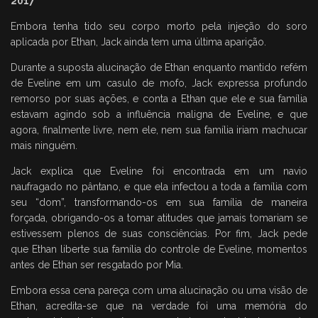
2017
Embora tenha tido seu corpo morto pela injeção do soro
aplicada por Ethan, Jack ainda tem uma última aparição.
Durante a suposta alucinação de Ethan enquanto mantido refém
de Eveline em um casulo de mofo, Jack expressa profundo
remorso por suas ações, e conta a Ethan que ele e sua família
estavam agindo sob a influência maligna de Eveline, e que
agora, finalmente livre, nem ele, nem sua família iriam machucar
mais ninguém.
Jack explica que Eveline foi encontrada em um navio
naufragado no pântano, e que ela infectou a toda a família com
seu “dom”, transformando-os em sua família de maneira
forçada, obrigando-os a tomar atitudes que jamais tomariam se
estivessem plenos de suas consciências. Por fim, Jack pede
que Ethan liberte sua família do controle de Eveline, momentos
antes de Ethan ser resgatado por Mia.
Embora essa cena pareça com uma alucinação ou uma visão de
Ethan, acredita-se que na verdade foi uma memória do