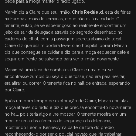
pede para a moça manter o rádio ligado.
Marvin diz a Claire que seu irmão,
Chris Redfield
, está de férias
na Europa a mais de semanas, e que não está na cidade. O
tenente, então, se vê esperançoso ao realmente encontrar um
jeito de sair da delegacia através do segredo desenhado no
caderno de Elliot, com a passagem secreta abaixo do local.
Claire diz que assim poderá leva-lo ao hospital, porém Marvin
diz que consegue se cuidar e diz para a moça esquecer dele e
seguir em frente, se salvando para ver o irmão novamente.
Marvin dá uma faca de combate a Claire e uma dica: se
encontrasse zumbis ou seja o que fosse, não era para hesitar,
era atirar ou correr. O tenente fica no hall de entrada, esperando
por Claire.
Após um bom tempo de exploração de Claire, Marvin contata a
moça através do rádio e diz que precisa encontra-lo novamente
no hall, pois teria algo a lhe mostrar. O tenente mostra em um
monitor uma das câmeras de segurança da delegacia,
mostrando Leon S. Kennedy na parte de fora do prédio,
reconhecendo-o por ser o policial novato que iria trabalhar