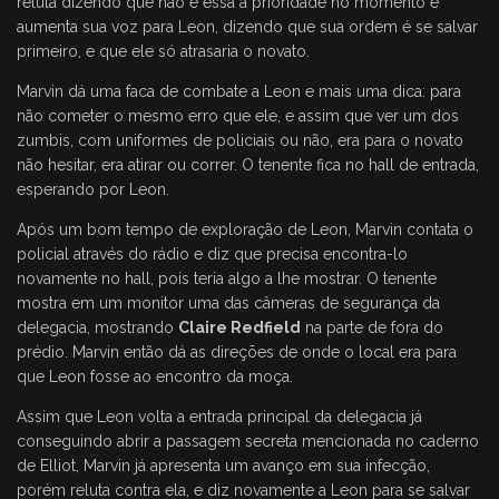
reluta dizendo que não é essa a prioridade no momento e
aumenta sua voz para Leon, dizendo que sua ordem é se salvar
primeiro, e que ele só atrasaria o novato.
Marvin dá uma faca de combate a Leon e mais uma dica: para
não cometer o mesmo erro que ele, e assim que ver um dos
zumbis, com uniformes de policiais ou não, era para o novato
não hesitar, era atirar ou correr. O tenente fica no hall de entrada,
esperando por Leon.
Após um bom tempo de exploração de Leon, Marvin contata o
policial através do rádio e diz que precisa encontra-lo
novamente no hall, pois teria algo a lhe mostrar. O tenente
mostra em um monitor uma das câmeras de segurança da
delegacia, mostrando
Claire Redfield
na parte de fora do
prédio. Marvin então dá as direções de onde o local era para
que Leon fosse ao encontro da moça.
Assim que Leon volta a entrada principal da delegacia já
conseguindo abrir a passagem secreta mencionada no caderno
de Elliot, Marvin já apresenta um avanço em sua infecção,
porém reluta contra ela, e diz novamente a Leon para se salvar