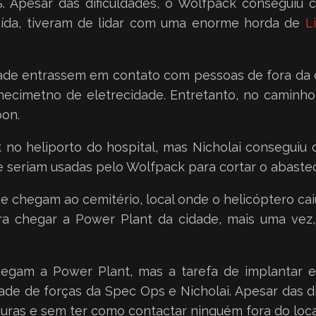
 Apesar das dificuldades, o Wolfpack conseguiu c
saída, tiveram de lidar com uma enorme horda de
L
idade entrassem em contato com pessoas de fora da c
rnecimetno de eletrecidade. Entretanto, no camin
oon.
 no heliporto do hospital, mas Nicholai conseguiu
 seriam usadas pelo Wolfpack para cortar o abaste
 e chegam ao cemitério, local onde o helicóptero ca
a chegar a Power Plant da cidade, mais uma vez,
egam a Power Plant, mas a tarefa de implantar e 
de de forças da Spec Ops e Nicholai. Apesar das d
curas e sem ter como contactar ninguém fora do loca