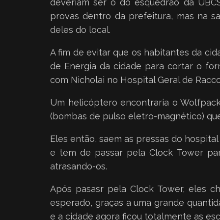
deveriam ser o do esquedrão da UBCS.
provas dentro da prefeitura, mas na 
deles do local.
A fim de evitar que os habitantes da c
de Energia da cidade para cortar o fo
com Nicholai no Hospital Geral de Racc
Um helicóptero encontraria o Wolfpack
(bombas de pulso eletro-magnético) que
Eles então, saem as pressas do hospital
e tem de passar pela Clock Tower par
atrasando-os.
Após pasasr pela Clock Tower, eles ch
esperado, graças a uma grande quantida
e a cidade agora ficou totalmente as es