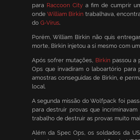
para
Raccoon City
a fim de cumprir uma
onde
William Birkin
trabalhava, encontr
do
G-Vírus
.
Porém, William Birkin não quis entrega
morte, Birkin injetou a si mesmo com u
Após sofrer mutações,
Birkin
passou a p
Ops que invadiram o laboartório para
amostras conseguidas de Birkin, e perm
local.
A segunda missão do Wolfpack foi passa
para destruir provas que incriminavam
trabalho de destruir as provas muito mais 
Além da Spec Ops, os soldados da 