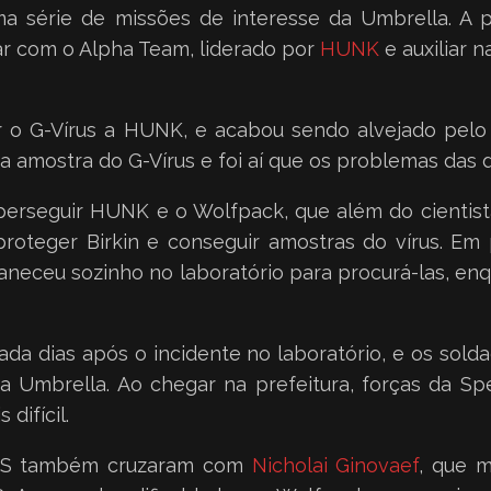
 série de missões de interesse da Umbrella. A pri
ar com o Alpha Team, liderado por
HUNK
e auxiliar 
r o G-Vírus a HUNK, e acabou sendo alvejado pelo 
ma amostra do G-Vírus e foi aí que os problemas da
erseguir HUNK e o Wolfpack, que além do cientista
 proteger Birkin e conseguir amostras do vírus. 
aneceu sozinho no laboratório para procurá-las, e
da dias após o incidente no laboratório, e os sold
 a Umbrella. Ao chegar na prefeitura, forças da 
difícil.
USS também cruzaram com
Nicholai Ginovaef
, que m