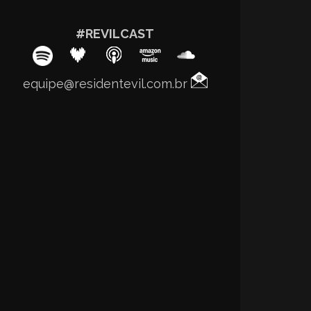
#REVILCAST
equipe@residentevil.com.br