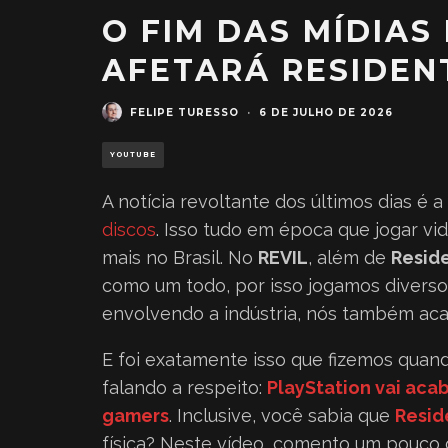
O FIM DAS MÍDIAS 
AFETARÁ RESIDENT
FELIPE TURESSO
·
6 DE JULHO DE 2026
YOUTUBE
A notícia revoltante dos últimos dias é 
discos
. Isso tudo em época que jogar vid
mais no Brasil. No
REVIL
, além de
Reside
como um todo, por isso jogamos diverso
envolvendo a indústria, nós também a
E foi exatamente isso que fizemos quan
falando a respeito:
PlayStation vai aca
gamers
. Inclusive, você sabia que
Resid
física? Neste vídeo, comento um pouco 