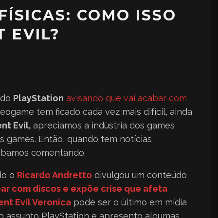
FÍSICAS: COMO ISSO
 EVIL?
a do
PlayStation
avisando que vai acabar com
eogame tem ficado cada vez mais difícil, ainda
nt Evil,
apreciamos a indústria dos games
s games. Então, quando tem notícias
cabamos comentando.
do o
Ricardo Andretto
divulgou um conteúdo
bar com discos e expõe crise que afeta
ent Evil Veronica
pode ser o último em mídia
o assunto PlayStation e apresento algumas