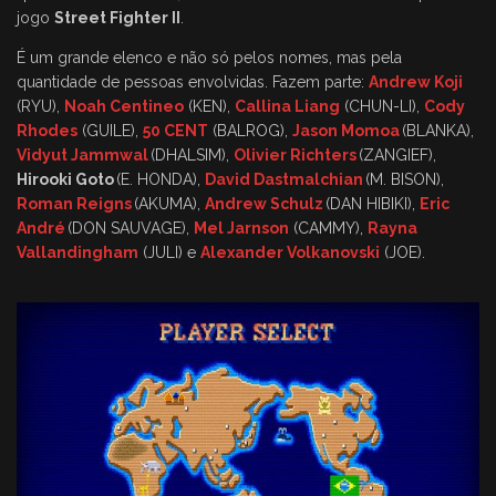
jogo
Street Fighter II
.
É um grande elenco e não só pelos nomes, mas pela
quantidade de pessoas envolvidas. Fazem parte:
Andrew Koji
(RYU),
Noah Centineo
(KEN),
Callina Liang
(CHUN-LI),
Cody
Rhodes
(GUILE),
50 CENT
(BALROG),
Jason Momoa
(BLANKA),
Vidyut Jammwal
(DHALSIM),
Olivier Richters
(ZANGIEF),
Hirooki Goto
(E. HONDA),
David Dastmalchian
(M. BISON),
Roman Reigns
(AKUMA),
Andrew Schulz
(DAN HIBIKI),
Eric
André
(DON SAUVAGE),
Mel Jarnson
(CAMMY),
Rayna
Vallandingham
(JULI) e
Alexander Volkanovski
(JOE).