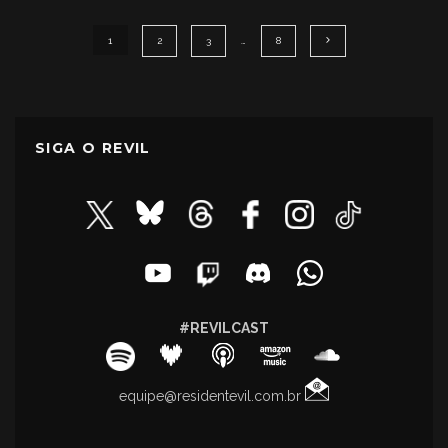
1
2
3
…
8
SIGA O REVIL
#REVILCAST
equipe@residentevil.com.br