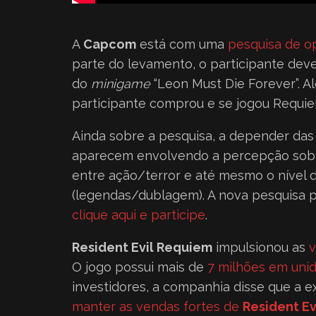
A
Capcom
está com uma
pesquisa de op
parte do levamento, o participante dev
do
minigame
“Leon Must Die Forever”. A
participante comprou e se jogou Requie
Ainda sobre a pesquisa, a depender das r
aparecem envolvendo a percepção sobre a
entre ação/terror e até mesmo o nível d
(legendas/dublagem). A nova pesquisa po
clique aqui e participe
.
Resident Evil Requiem
impulsionou as
v
O jogo possui mais de
7 milhões em uni
investidores, a companhia disse que a 
manter as vendas fortes de
Resident Ev