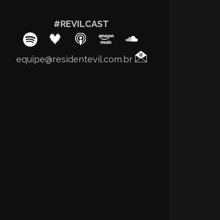
#REVILCAST
equipe@residentevil.com.br