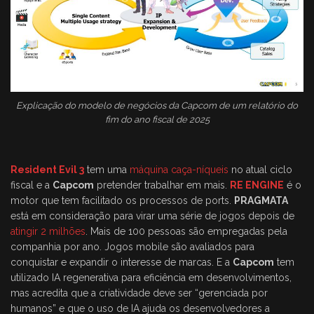
Explicação do modelo de negócios da Capcom de um relatório do
fim do ano fiscal de 2025
Resident Evil 3
tem uma
máquina caça-níqueis
no atual ciclo
fiscal e a
Capcom
pretender trabalhar em mais.
RE ENGINE
é o
motor que tem facilitado os processos de ports.
PRAGMATA
está em consideração para virar uma série de jogos depois de
atingir 2 milhões
. Mais de 100 pessoas são empregadas pela
companhia por ano. Jogos mobile são avaliados para
conquistar e expandir o interesse de marcas. E a
Capcom
tem
utilizado IA regenerativa para eficiência em desenvolvimentos,
mas acredita que a criatividade deve ser “gerenciada por
humanos” e que o uso de IA ajuda os desenvolvedores a