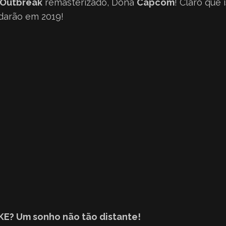
l Outbreak
remasterizado, Dona
Capcom
! Claro que
darão em 2019!
KE? Um sonho não tão distante!