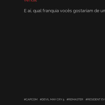
E aí, qual franquia vocês gostariam de
CAPCOM
DEVIL MAY CRY 5
REMASTER
RESIDENT EV