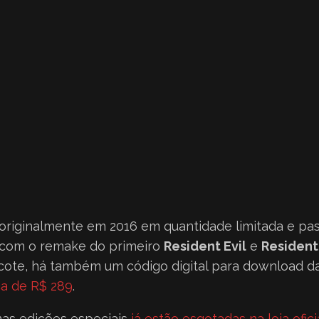
 originalmente em 2016 em quantidade limitada e pa
 com o remake do primeiro
Resident Evil
e
Resident
cote, há também um código digital para download d
ca de R$ 289
.
mas edições especiais
já estão esgotadas na loja ofic