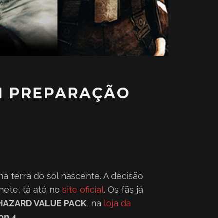
M PREPARAÇÃO
a terra do sol nascente. A decisão
hete, tá até no
site oficial
. Os fãs já
HAZARD VALUE PACK
, na
loja da
on 4
.