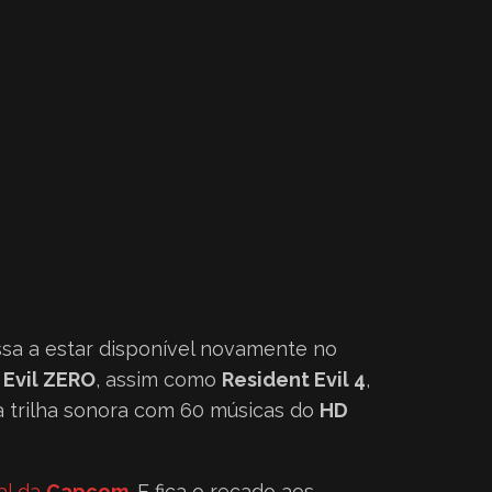
ssa a estar disponível novamente no
 Evil ZERO
, assim como
Resident Evil 4
,
a trilha sonora com 60 músicas do
HD
ial da
Capcom
. E fica o recado aos