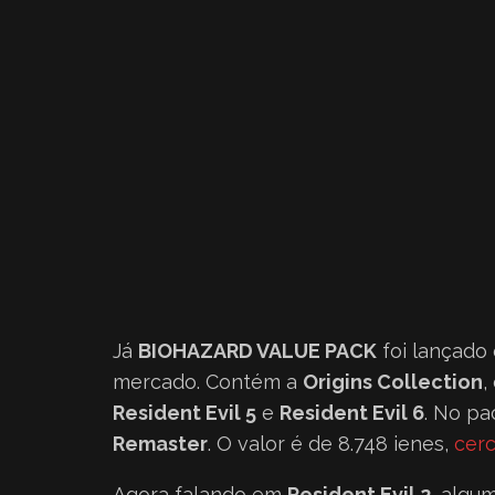
Já
BIOHAZARD VALUE PACK
foi lançado
mercado. Contém a
Origins Collection
,
Resident Evil 5
e
Resident Evil 6
. No pa
Remaster
. O valor é de 8.748 ienes,
cer
Agora falando em
Resident Evil 2
, algu