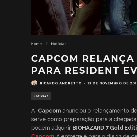
Home
Notícias
CAPCOM RELANÇA
PARA RESIDENT EV
RICARDO ANDRETTO
·
13 DE NOVEMBRO DE 201
NOTÍCIAS
A
Capcom
anunciou o relançamento de
serve como preparação para a chegad
podem adquirir
BIOHAZARD 7 Gold Edit
Capcom
. A entrega é para o dia 13 de