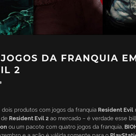
 JOGOS DA FRANQUIA E
IL 2
8
 dois produtos com jogos da franquia
Resident Evil
n
a de
Resident Evil 2
ao mercado – é verdade esse bil
ion
ou um pacote com quatro jogos da franquia,
BIO
 dezembro e a ação é válida somente para o
PlayStati