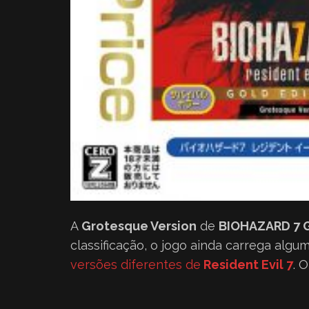
A
Grotesque Version
de
BIOHAZARD 7 G
classificação, o jogo ainda carrega alg
versões diferentes de
Resident Evil 7
. 