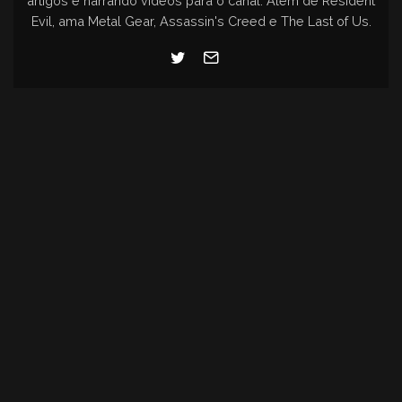
artigos e narrando vídeos para o canal. Além de Resident
Evil, ama Metal Gear, Assassin's Creed e The Last of Us.