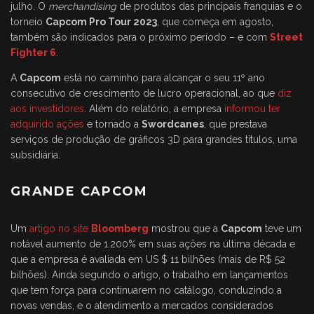
julho. O
merchandising
de produtos das principais franquias e o
torneio
Capcom Pro Tour 2023
, que começa em agosto,
também são indicados para o próximo período – e com
Street
Fighter 6
.
A
Capcom
está no caminho para alcançar o seu 11º ano
consecutivo de crescimento de lucro operacional, ao que
diz
aos investidores
. Além do relatório, a empresa
informou ter
adquirido ações
e tornado a
Swordcanes
, que prestava
serviços de produção de gráficos 3D para grandes títulos, uma
subsidiária.
GRANDE CAPCOM
Um
artigo no site
Bloomberg
mostrou que a
Capcom
teve um
notável aumento de 1.200% em suas ações na última década e
que a empresa é avaliada em US $ 11 bilhões (mais de R$ 52
bilhões). Ainda segundo o artigo, o trabalho em lançamentos
que tem força para continuarem no catálogo, conduzindo a
novas vendas, e o atendimento a mercados considerados