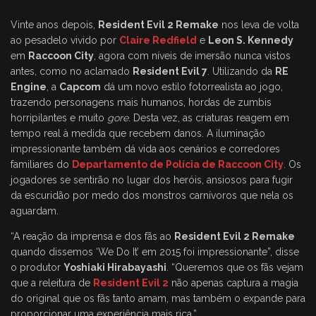
Vinte anos depois,
Resident Evil 2 Remake
nos leva de volta
ao pesadelo vivido por
Claire Redfield
e
Leon S. Kennedy
em
Raccoon City
, agora com níveis de imersão nunca vistos
antes, como no aclamado
Resident Evil 7
. Utilizando da
RE
Engine
, a
Capcom
dá um novo estilo fotorrealista ao jogo,
trazendo personagens mais humanos, hordas de zumbis
horripilantes e muito
gore
. Desta vez, as criaturas reagem em
tempo real à medida que recebem danos. A iluminação
impressionante também dá vida aos cenários e corredores
familiares do
Departamento de Polícia de Raccoon City
. Os
jogadores se sentirão no lugar dos heróis, ansiosos para fugir
da escuridão por medo dos monstros carnívoros que nela os
aguardam.
“A reação da imprensa e dos fãs ao
Resident Evil 2 Remake
quando dissemos ‘We Do It’ em 2015 foi impressionante”, disse
o produtor
Yoshiaki Hirabayashi
. “Queremos que os fãs vejam
que a releitura de
Resident Evil 2
não apenas captura a magia
do original que os fãs tanto amam, mas também o expande para
proporcionar uma experiência mais rica.”