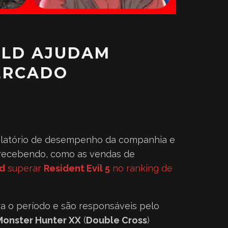
RLD AJUDAM
ERCADO
 relatório de desempenho da companhia e
os recebendo, como as vendas de
ld
superar
Resident Evil 5
no ranking de
a o período e são responsáveis pelo
Monster Hunter XX
(
Double Cross
)