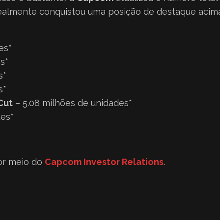
almente conquistou uma posição de destaque acima d
es*
s*
s*
s*
Cut
– 5.08 milhões de unidades*
des*
or meio do
Capcom Investor Relations
.