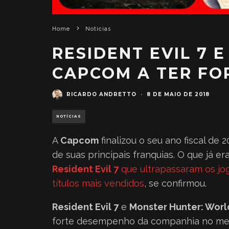
Home
Notícias
RESIDENT EVIL 7
CAPCOM A TER F
RICARDO ANDRETTO
·
8 DE MAIO DE 2018
NOTÍCIAS
A
Capcom
finalizou o seu ano fiscal d
de suas principais franquias. O que já 
Resident Evil 7
que ultrapassaram os jog
títulos mais vendidos
, se confirmou.
Resident Evil 7
e
Monster Hunter: Worl
forte desempenho da companhia no mer