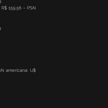
9
: R$ 159,56 – PSN
9
PSN americana: U$