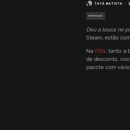
TATÁ BATISTA
·
NOTÍCIAS
Deu a louca no p
Steam, estão com 
Na
PSN
, tanto a
de desconto, voc
pacote com vários