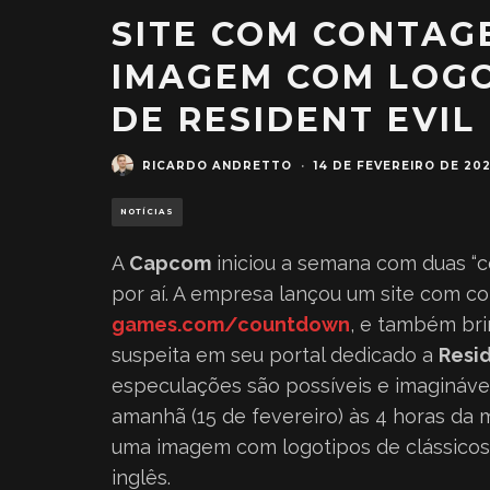
SITE COM CONTAG
IMAGEM COM LOGO
DE RESIDENT EVIL
RICARDO ANDRETTO
·
14 DE FEVEREIRO DE 20
NOTÍCIAS
A
Capcom
iniciou a semana com duas “c
por aí. A empresa lançou um site com c
games.com/countdown
, e também bri
suspeita em seu portal dedicado a
Resid
especulações são possíveis e imaginávei
amanhã (15 de fevereiro) às 4 horas da
uma imagem com logotipos de clássico
inglês.