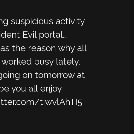
g suspicious activity
dent Evil portal…
was the reason why all
 worked busy lately.
going on tomorrow at
e you all enjoy
itter.com/tiwvlAhTI5