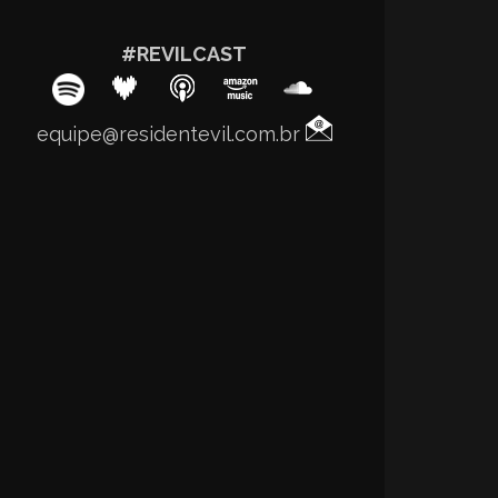
#REVILCAST
equipe@residentevil.com.br