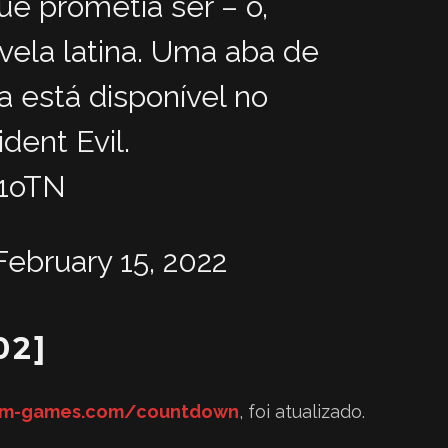
e prometia ser – ó,
ela latina. Uma aba de
ia está disponível no
ident Evil.
i1oTN
February 15, 2022
02]
m-games.com/countdown
, foi atualizado.