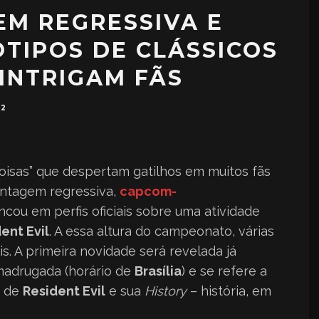
EM REGRESSIVA E
TIPOS DE CLÁSSICOS
 INTRIGAM FÃS
22
oisas” que despertam gatilhos em muitos fãs
ontagem regressiva,
capcom-
ncou em perfis oficiais sobre uma atividade
ent Evil
. A essa altura do campeonato, várias
s. A primeira novidade será revelada já
 madrugada (horário de
Brasília
) e se refere a
s de
Resident Evil
e sua
History
– história, em