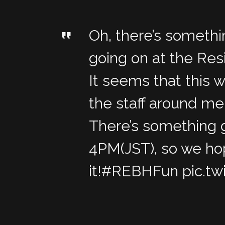
Oh, there’s somethin
going on at the Resi
It seems that this 
the staff around me
There’s something 
4PM(JST), so we hop
it!
#REBHFun
pic.tw