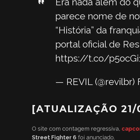
Era nada além do qu
parece nome de nov
“História” da franqu
portal oficial de Res
https://t.co/p5ocG
— REVIL (@revilbr)
[ATUALIZAÇÃO 21/
O site com contagem regressiva,
capco
Street Fighter 6
foi anunciado.