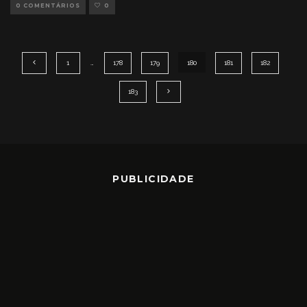
0 COMENTÁRIOS
0
1
…
178
179
180
181
182
183
PUBLICIDADE