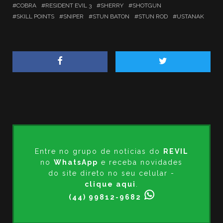
COBRA
RESIDENT EVIL 3
SHERRY
SHOTGUN
SKILL POINTS
SNIPER
STUN BATON
STUN ROD
USTANAK
Entre no grupo de notícias do
REVIL
no
WhatsApp
e receba novidades
do site direto no seu celular -
clique aqui
.
(44) 99812-9682