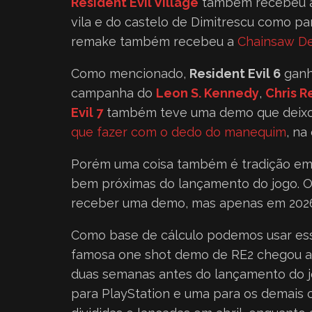
Resident Evil Village
também recebeu a
vila e do castelo de Dimitrescu como pa
remake também recebeu a
Chainsaw D
Como mencionado,
Resident Evil 6
ganh
campanha do
Leon S. Kennedy
,
Chris R
Evil 7
também teve uma demo que deixo
que fazer com o dedo do manequim
, na
Porém uma coisa também é tradição em t
bem próximas do lançamento do jogo. O
receber uma demo, mas apenas em 202
Como base de cálculo podemos usar es
famosa one shot demo de RE2 chegou ap
duas semanas antes do lançamento do jo
para PlayStation e uma para os demais c