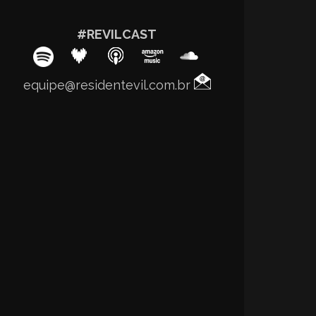
#REVILCAST
equipe@residentevil.com.br