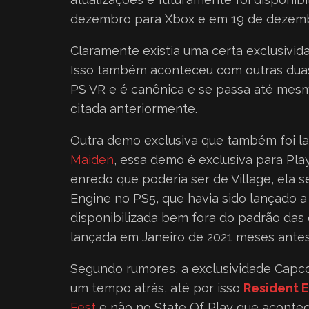
dezembro para Xbox e em 19 de dezemb
Claramente existia uma certa exclusivi
Isso também aconteceu com outras dua
PS VR e é canônica e se passa até mes
citada anteriormente.
Outra demo exclusiva que também foi la
Maiden
, essa demo é exclusiva para Pl
enredo que poderia ser de Village, el
Engine no PS5, que havia sido lançado
disponibilizada bem fora do padrão das
lançada em Janeiro de 2021 meses antes
Segundo rumores, a exclusividade Capco
um tempo atrás, até por isso
Resident E
Fest
e não no State Of Play que acontec