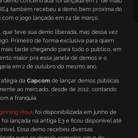
 a demo concentrada foi lançada em 1° de maio
o. RE4 também recebeu a demo bem próxima do
3 com o jogo lançado em 24 de março.
que teve sua demo liberada, mas dessa vez
go. Primeiro de forma exclusiva para quem
 mais tarde chegando para todo o publico, em
ento maior pra essa janela de demos e o
garia em 2 de outubro do mesmo ano.
ratégia da
Capcom
de lançar demos públicas
lmente ao mercado, desde de 2012, contando
om a franquia.
ginning Hour
, foi disponibilizada em junho de
foi lançada na antiga E3 e ficou disponível até
onível. Essa demo recebeu diversas
ilizada para os demais consoles em 9 de