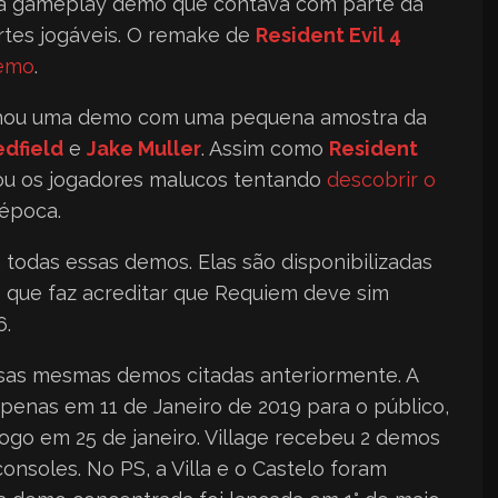
 gameplay demo que contava com parte da
rtes jogáveis. O remake de
Resident Evil 4
emo
.
ou uma demo com uma pequena amostra da
edfield
e
Jake Muller
. Assim como
Resident
u os jogadores malucos tentando
descobrir o
 época.
odas essas demos. Elas são disponibilizadas
 que faz acreditar que Requiem deve sim
6.
sas mesmas demos citadas anteriormente. A
enas em 11 de Janeiro de 2019 para o público,
go em 25 de janeiro. Village recebeu 2 demos
onsoles. No PS, a Villa e o Castelo foram