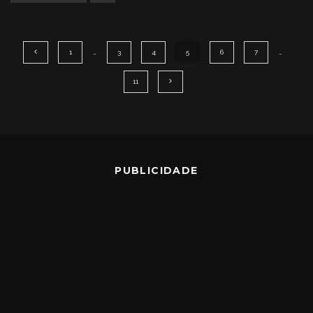
1
…
3
4
5
6
7
…
11
PUBLICIDADE