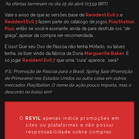
*As ofertas terminam no dia 25 de abril (03:59 BRT)
.
Vale o aviso de que as versões base de
Resident Evil 2
e
Resident Evil 3
fazem parte do catálogo de jogos
PlayStation
Plus
, então se você é assinante, ainda dá para desfrutá-los “de
graça”, apesar da compra ser recomendada.
É isso! Que seu Ovo de Páscoa não tenha Mofado, ou talvez
tenha, se tiver vindo da fábrica da Dona
Marguerite Baker
. É
só jogar
Resident Evil 7
que uma “cura” aparece… será?
P.S.: Promoção de Páscoa para o Brasil, Spring Sale (Promoção
de Primavera) nos Estados Unidos ou outra coisa em outros
mercados PlayStation. O nome da ação pouco importa, mas o
desconto no bolso sim!
O
REVIL
apenas indica promoções em
sites ou plataformas e não possui
responsabilidade sobre compras.