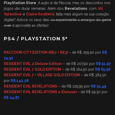
PlayStation Store
. A ação é de Páscoa, mas os descontos nos
jogos vão durar semanas. Além dos
Revelations
, com
Jill
Valentine
e
Claire Redfield
, falta mais algum na sua coleção
digital? Adoce os seus dias
ou experimente o amargor do game
over
e aproveite as ofertas!
PS4 / PLAYSTATION 5*
RACCOON CITY EDITION (RE2 + RE3)
– de R$ 299,90 por
R$
74,97
RESIDENT EVIL 2 Deluxe Edition
– de R$ 207,90 por
R$ 51,97
RESIDENT EVIL 7 GOLD EDITION
– de R$ 164,90 por
R$ 65,96
RESIDENT EVIL 7 + VILLAGE GOLD EDITION
– de R$ 384,50
por
R$ 142,26
RESIDENT EVIL REVELATIONS
– de R$ 129,99 por
R$ 32,49
RESIDENT EVIL REVELATIONS 2 (Deluxe)
– de R$ 99,50 por
R$ 24,87