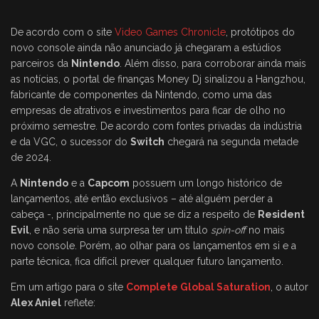
De acordo com o site
Video Games Chronicle
, protótipos do
novo console ainda não anunciado já chegaram a estúdios
parceiros da
Nintendo
. Além disso, para corroborar ainda mais
as notícias, o portal de finanças Money Dj sinalizou a Hangzhou,
fabricante de componentes da Nintendo, como uma das
empresas de atrativos e investimentos para ficar de olho no
próximo semestre. De acordo com fontes privadas da indústria
e da VGC, o sucessor do
Switch
chegará na segunda metade
de 2024.
A
Nintendo
e a
Capcom
possuem um longo histórico de
lançamentos, até então exclusivos – até alguém perder a
cabeça -, principalmente no que se diz a respeito de
Resident
Evil
, e não seria uma surpresa ter um título
spin-off
no mais
novo console. Porém, ao olhar para os lançamentos em si e a
parte técnica, fica difícil prever qualquer futuro lançamento.
Em um artigo para o site
Complete Global Saturation
, o autor
Alex Aniel
reflete: