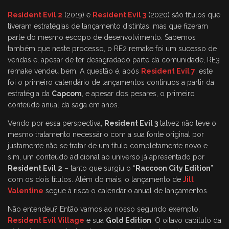
Resident Evil 2
(2019) e
Resident Evil 3
(2020) são títulos que
tiveram estratégias de lançamento distintas, mas que fizeram
parte do mesmo escopo de desenvolvimento. Sabemos
também que neste processo, o RE2 remake foi um sucesso de
vendas e, apesar de ter desagradado parte da comunidade, RE3
remake vendeu bem. A questão é, após
Resident Evil 7
, este
foi o primeiro calendário de lançamentos contínuos a partir da
estratégia da
Capcom
, e apesar dos pesares, o primeiro
conteúdo anual da saga em anos.
Vendo por essa perspectiva,
Resident Evil 3
talvez não teve o
mesmo tratamento necessário com a sua fonte original por
justamente não se tratar de um título completamente novo e
sim, um conteúdo adicional ao universo já apresentado por
Resident Evil 2
– tanto que surgiu o “
Raccoon City Edition
”
com os dois títulos. Além do mais, o lançamento de
Jill
Valentine
segue à risca o calendário anual de lançamentos.
Não entendeu? Então vamos ao nosso segundo exemplo,
Resident Evil Village
e sua
Gold Edition
. O oitavo capítulo da