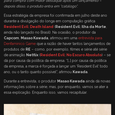
para compra com maior destaque após um lançamento –
depois disso, o produto entra em “catálogo”.
Essa estratégia da empresa foi confirmada em julho deste ano
durante a divulgação do longa em computação gráfica
Resident Evil: Death Island
(
Resident Evil: Ilha da Morte
,
ainda não lançado no Brasil). Na ocasião, o produtor da
Capcom
,
Masao Kawada
, afirmou em uma
entrevista para
Denfaminico Game
que a razão de haver tantos lançamentos de
produtos de
RE
– como, por exemplo, filmes e série até série
de animação
Netflix
(
Resident Evil: No Escuro Absoluto
) – se
dá por causa da política da empresa. “[…] por causa da política
da empresa, a marca é forçada a lançar um ‘Resident Evil’ todo
ano, ou o tanto quanto possível”, afirmou
Kawada
.
Durante a entrevista, o produtor
Masao Kawada
ainda dá novas
informações sobre a série, mas, por enquanto, vamos se ater a
essa explicação. Enquanto isso, vamos recapitular.