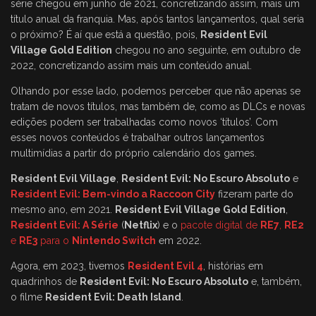
série chegou em junho de 2021, concretizando assim, mais um
título anual da franquia. Mas, após tantos lançamentos, qual seria
o próximo? É aí que está a questão, pois,
Resident Evil
Village Gold Edition
chegou no ano seguinte, em outubro de
2022, concretizando assim mais um conteúdo anual.
Olhando por esse lado, podemos perceber que não apenas se
tratam de novos títulos, mas também de, como as DLCs e novas
edições podem ser trabalhadas como novos ‘títulos’. Com
esses novos conteúdos é trabalhar outros lançamentos
multimídias a partir do próprio calendário dos games.
Resident Evil Village
,
Resident Evil: No Escuro Absoluto
e
Resident Evil: Bem-vindo a Raccoon City
fizeram parte do
mesmo ano, em 2021.
Resident Evil Village Gold Edition
,
Resident Evil: A Série
(
Netflix
) e o
pacote digital de
RE7
,
RE2
e
RE3
para o
Nintendo Switch
em 2022.
Agora, em 2023, tivemos
Resident Evil 4
, histórias em
quadrinhos de
Resident Evil: No Escuro Absoluto
e, também,
o filme
Resident Evil: Death Island
.