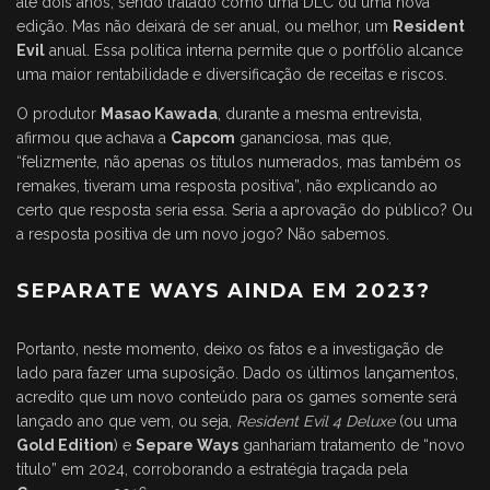
até dois anos, sendo tratado como uma DLC ou uma nova
edição. Mas não deixará de ser anual, ou melhor, um
Resident
Evil
anual. Essa política interna permite que o portfólio alcance
uma maior rentabilidade e diversificação de receitas e riscos.
O produtor
Masao Kawada
, durante a mesma entrevista,
afirmou que achava a
Capcom
gananciosa, mas que,
“felizmente, não apenas os títulos numerados, mas também os
remakes, tiveram uma resposta positiva”, não explicando ao
certo que resposta seria essa. Seria a aprovação do público? Ou
a resposta positiva de um novo jogo? Não sabemos.
SEPARATE WAYS AINDA EM 2023?
Portanto, neste momento, deixo os fatos e a investigação de
lado para fazer uma suposição. Dado os últimos lançamentos,
acredito que um novo conteúdo para os games somente será
lançado ano que vem, ou seja,
Resident Evil 4 Deluxe
(ou uma
Gold Edition
) e
Separe Ways
ganhariam tratamento de “novo
título” em 2024, corroborando a estratégia traçada pela