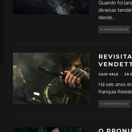
Quando foi lan
diversas tendê
desde
...
6 COMENTÁRIOS
REVISIT
VENDET
CAIO VALE
·
29 
Há seis anos er
franquia Reside
0 COMENTÁRIOS
O PRONU