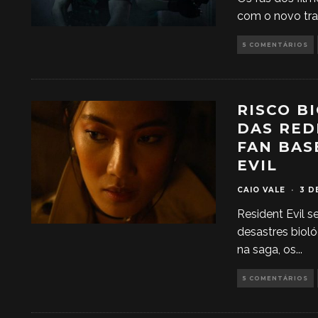
com o novo trai
5 COMENTÁRIOS
RISCO B
DAS RED
FAN BAS
EVIL
CAIO VALE
·
3 D
Resident Evil 
desastres bioló
na saga, os
...
5 COMENTÁRIOS