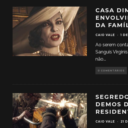
CASA DI
ENVOLV
DA FAMÍ
CAIO VALE
·
1 D
Ao serem conta
Sanguis Virgini
não
...
0 COMENTÁRIOS
SEGREDO
DEMOS D
RESIDEN
CAIO VALE
·
21 