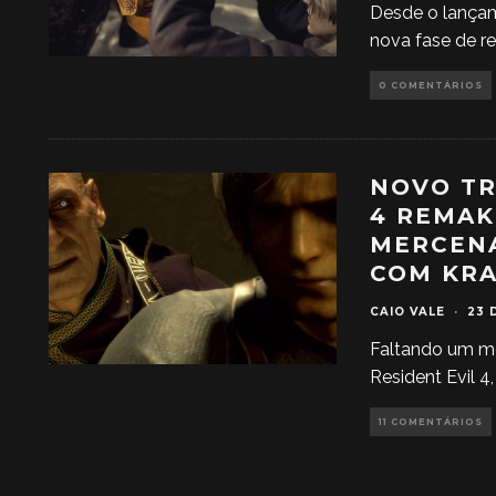
Desde o lança
nova fase de r
0 COMENTÁRIOS
NOVO TR
4 REMAK
MERCENA
COM KR
CAIO VALE
·
23 
Faltando um m
Resident Evil 4
11 COMENTÁRIOS