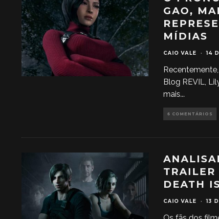
GAO, MA
REPRESE
MÍDIAS
CAIO VALE
·
14 
Recentemente,
Blog REVIL, Lil
mais
...
6 COMENTÁRIOS
ANALISA
TRAILER
DEATH I
CAIO VALE
·
13 
Os fãs dos fil